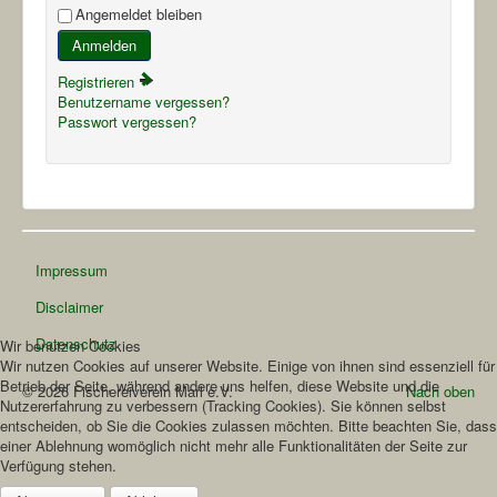
Angemeldet bleiben
Anmelden
Registrieren
Benutzername vergessen?
Passwort vergessen?
Impressum
Disclaimer
Datenschutz
Wir benutzen Cookies
Wir nutzen Cookies auf unserer Website. Einige von ihnen sind essenziell für
Betrieb der Seite, während andere uns helfen, diese Website und die
© 2026 Fischereiverein Marl e.V.
Nach oben
Nutzererfahrung zu verbessern (Tracking Cookies). Sie können selbst
entscheiden, ob Sie die Cookies zulassen möchten. Bitte beachten Sie, dass
einer Ablehnung womöglich nicht mehr alle Funktionalitäten der Seite zur
Verfügung stehen.