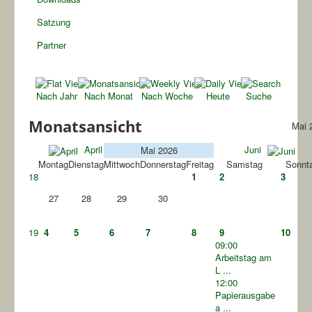
Satzung
Partner
Nach Jahr
Nach Monat
Nach Woche
Heute
Suche
Monatsansicht
Mai 
April
Juni
Mai 2026
Montag
Dienstag
Mittwoch
Donnerstag
Freitag
Samstag
Sonnt
18
1
2
3
27
28
29
30
19
4
5
6
7
8
9
10
09:00
Arbeitstag am
L ...
12:00
Papierausgabe
a ...