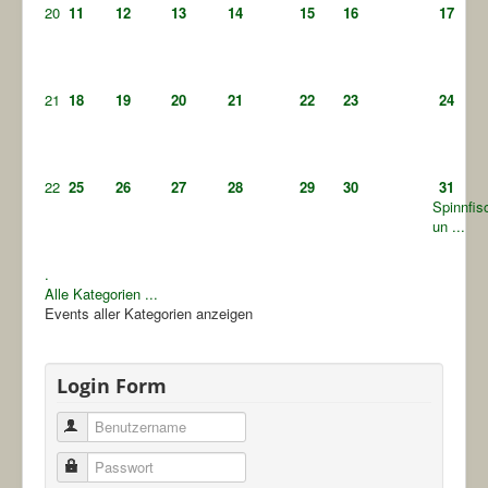
20
11
12
13
14
15
16
17
21
18
19
20
21
22
23
24
22
25
26
27
28
29
30
31
Spinnfis
un ...
.
Alle Kategorien ...
Events aller Kategorien anzeigen
Login Form
Benutzername
Passwort