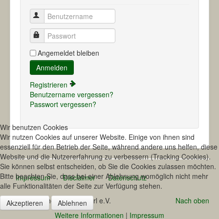
Benutzername
Passwort
Angemeldet bleiben
Anmelden
Registrieren
Benutzername vergessen?
Passwort vergessen?
Wir benutzen Cookies
Wir nutzen Cookies auf unserer Website. Einige von ihnen sind
essenziell für den Betrieb der Seite, während andere uns helfen, diese
Website und die Nutzererfahrung zu verbessern (Tracking Cookies).
Sie können selbst entscheiden, ob Sie die Cookies zulassen möchten.
Bitte beachten Sie, dass bei einer Ablehnung womöglich nicht mehr
Impressum
Disclaimer
Datenschutz
alle Funktionalitäten der Seite zur Verfügung stehen.
© 2026 Fischereiverein Marl e.V.
Nach oben
Akzeptieren
Ablehnen
Weitere Informationen
|
Impressum